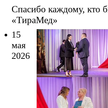
Спасибо каждому, кто б
«ТираМед»
15
мая
2026