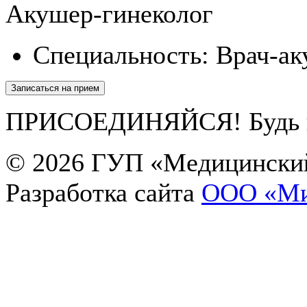
Акушер-гинеколог
Специальность:
Врач-ак
Записаться на прием
ПРИСОЕДИНЯЙСЯ! Будь в 
© 2026
ГУП «Медицинский
Екатерина
Разработка сайта
OOO «Ми
Здравствуйте! Чем я могу Вам помочь?