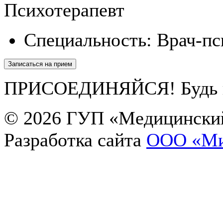
Психотерапевт
Специальность:
Врач-пс
Записаться на прием
ПРИСОЕДИНЯЙСЯ! Будь в 
© 2026
ГУП «Медицинский
Ольга
Разработка сайта
OOO «Ми
Здравствуйте! Чем я могу Вам помочь?