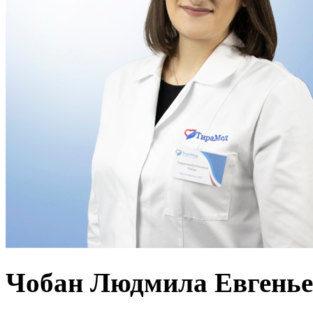
Чобан Людмила Евгень