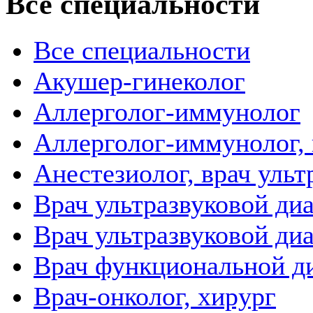
Все специальности
Все специальности
Акушер-гинеколог
Аллерголог-иммунолог
Аллерголог-иммунолог, 
Анестезиолог, врач уль
Врач ультразвуковой ди
Врач ультразвуковой ди
Врач функциональной д
Врач-онколог, хирург