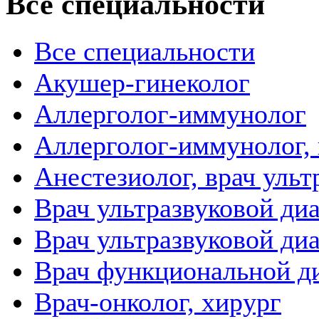
Все специальности
Все специальности
Акушер-гинеколог
Аллерголог-иммунолог
Аллерголог-иммунолог, 
Анестезиолог, врач уль
Врач ультразвуковой ди
Врач ультразвуковой ди
Врач функциональной д
Врач-онколог, хирург