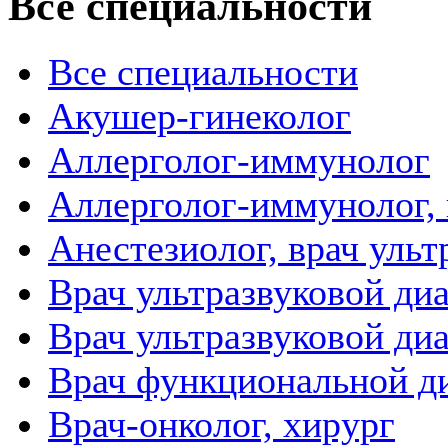
Все специальности
Все специальности
Акушер-гинеколог
Аллерголог-иммунолог
Аллерголог-иммунолог, 
Анестезиолог, врач уль
Врач ультразвуковой ди
Врач ультразвуковой ди
Врач функциональной д
Врач-онколог, хирург