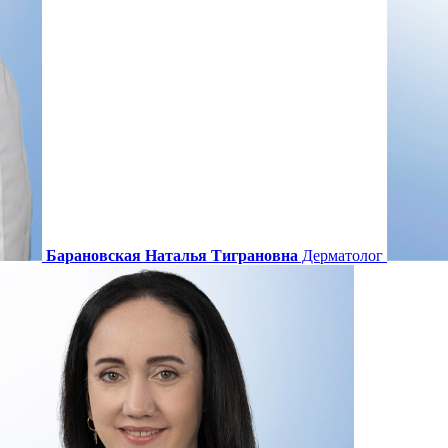
Барановская Наталья Тиграновна
Дерматолог