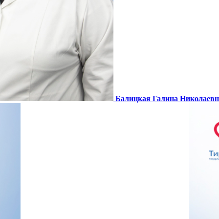
Балицкая Галина Николаевн