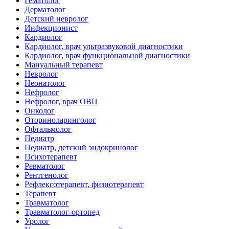
Гематолог
Дерматолог
Детский невролог
Инфекционист
Кардиолог
Кардиолог, врач ультразвуковой диагностики
Кардиолог, врач функциональной диагностики
Мануальный терапевт
Невролог
Неонатолог
Нефролог
Нефролог, врач ОВП
Онколог
Оториноларинголог
Офтальмолог
Педиатр
Педиатр, детский эндокринолог
Психотерапевт
Ревматолог
Рентгенолог
Рефлексотерапевт, физиотерапевт
Терапевт
Травматолог
Травматолог-ортопед
Уролог