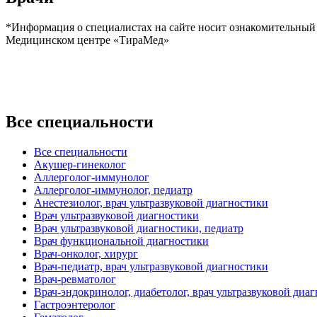
*Информация о специалистах на сайте носит ознакомительный 
Медицинском центре «ТираМед»
Все специальности
Все специальности
Акушер-гинеколог
Аллерголог-иммунолог
Аллерголог-иммунолог, педиатр
Анестезиолог, врач ультразвуковой диагностики
Врач ультразвуковой диагностики
Врач ультразвуковой диагностики, педиатр
Врач функциональной диагностики
Врач-онколог, хирург
Врач-педиатр, врач ультразвуковой диагностики
Врач-ревматолог
Врач-эндокринолог, диабетолог, врач ультразвуковой диа
Гастроэнтеролог