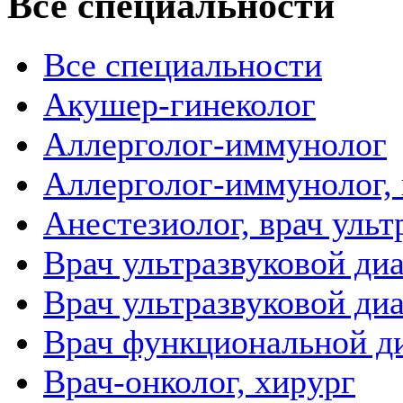
Все специальности
Все специальности
Акушер-гинеколог
Аллерголог-иммунолог
Аллерголог-иммунолог, 
Анестезиолог, врач уль
Врач ультразвуковой ди
Врач ультразвуковой ди
Врач функциональной д
Врач-онколог, хирург