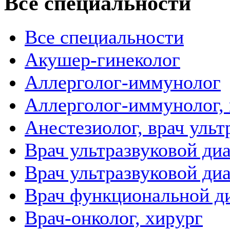
Все специальности
Все специальности
Акушер-гинеколог
Аллерголог-иммунолог
Аллерголог-иммунолог, 
Анестезиолог, врач уль
Врач ультразвуковой ди
Врач ультразвуковой ди
Врач функциональной д
Врач-онколог, хирург